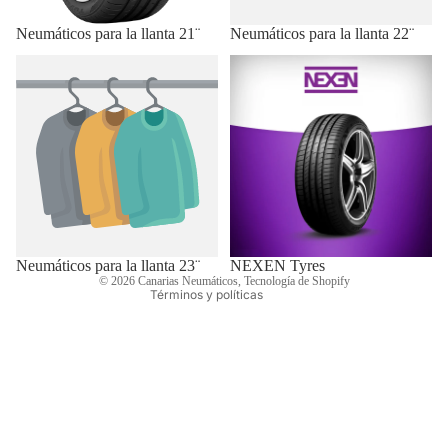
Neumáticos para la llanta 21¨
Neumáticos para la llanta 22¨
Neumáticos para la llanta 23¨
NEXEN Tyres
Política de reembolso
Política de privacidad
Términos del servicio
Política de envío
Información de contacto
Aviso legal
Neumáticos para la llanta 23¨
NEXEN Tyres
© 2026
Canarias Neumáticos
,
Tecnología de Shopify
Términos y políticas