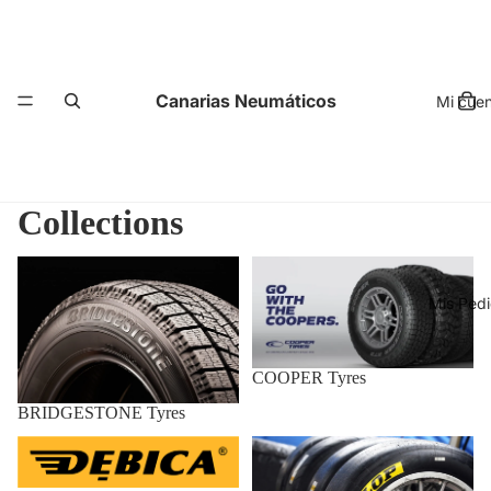
Canarias Neumáticos
Mi cue
Collections
BRIDGESTONE Tyres
COOPER Tyres
Mis Ped
COOPER Tyres
BRIDGESTONE Tyres
DEBICA
DUNLOP