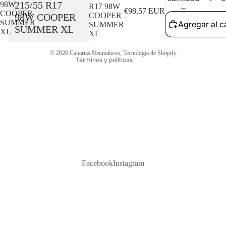
215/55 R17
98W
R17 98W
€98,57 EUR
COOPER
Política de envío
COOPER
98W COOPER
SUMMER
Agregar al ca
SUMMER
SUMMER XL
Información de contacto
XL
XL
Aviso legal
© 2026
Canarias Neumáticos
,
Tecnología de Shopify
Términos y políticas
Facebook
Instagram