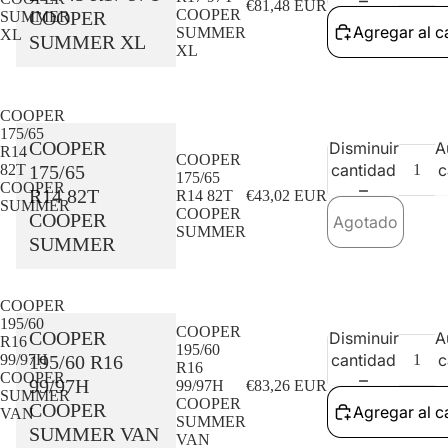
€81,48 EUR
COOPER
COOPER
SUMMER
Agregar al ca
SUMMER
XL
SUMMER XL
XL
COOPER
175/65
COOPER
Disminuir
A
R14
COOPER
cantidad
c
175/65
82T
175/65
COOPER
R14 82T
R14 82T
€43,02 EUR
SUMMER
COOPER
COOPER
Agotado
SUMMER
SUMMER
Agotado
COOPER
195/60
COOPER
COOPER
Disminuir
A
R16
195/60
cantidad
c
195/60 R16
99/97H
R16
COOPER
99/97H
99/97H
€83,26 EUR
SUMMER
COOPER
COOPER
Agregar al ca
VAN
SUMMER
SUMMER VAN
VAN