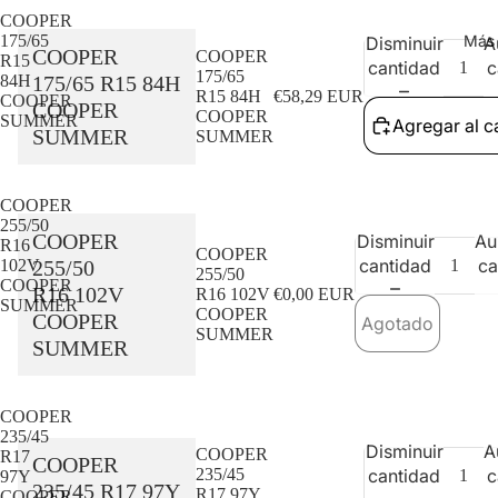
COOPER
Más
175/65
Disminuir
A
COOPER
COOPER
R15
cantidad
c
175/65
175/65 R15 84H
84H
R15 84H
€58,29 EUR
COOPER
COOPER
COOPER
SUMMER
Agregar al ca
SUMMER
SUMMER
COOPER
255/50
COOPER
Disminuir
Au
R16
COOPER
cantidad
ca
255/50
102V
255/50
COOPER
R16 102V
R16 102V
€0,00 EUR
SUMMER
COOPER
COOPER
Agotado
SUMMER
SUMMER
Agotado
COOPER
235/45
Disminuir
A
COOPER
R17
COOPER
235/45
cantidad
c
97Y
235/45 R17 97Y
R17 97Y
COOPER