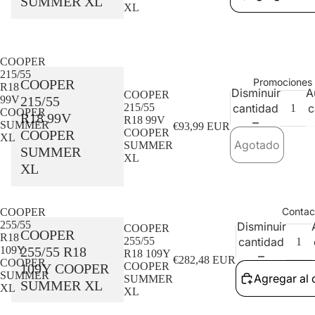
SUMMER XL
XL
COOPER
215/55
Promociones 
COOPER
R18
Disminuir
A
COOPER
215/55
99V
215/55
cantidad
c
COOPER
R18 99V
R18 99V
SUMMER
€93,99 EUR
COOPER
COOPER
XL
Agotado
SUMMER
SUMMER
XL
XL
Agotado
Contac
COOPER
255/55
Disminuir
COOPER
COOPER
R18
255/55
cantidad
255/55 R18
109Y
R18 109Y
€282,48 EUR
COOPER
COOPER
109Y COOPER
SUMMER
Agregar al 
SUMMER
SUMMER XL
XL
XL