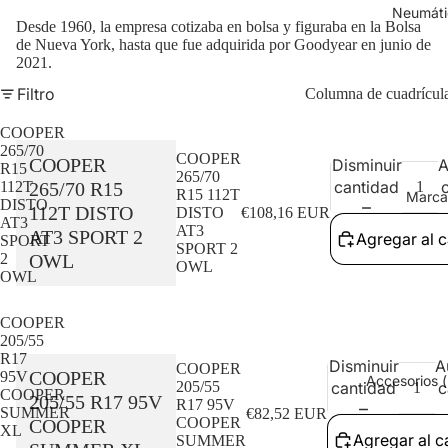
Neumáti
Desde 1960, la empresa cotizaba en bolsa y figuraba en la Bolsa
de Nueva York, hasta que fue adquirida por Goodyear en junio de
2021.
Filtro
Columna de cuadrícul
COOPER
265/70
COOPER
COOPER
Disminuir
A
R15
265/70
cantidad
265/70 R15
112T
R15 112T
Marca
DISTO
112T DISTO
DISTO
€108,16 EUR
AT3
AT3
AT3 SPORT 2
Agregar al c
SPORT
SPORT 2
OWL
2
OWL
OWL
COOPER
205/55
R17
Disminuir
A
COOPER
COOPER
95V
Accesorios (
205/55
cantidad
c
COOPER
205/55 R17 95V
R17 95V
SUMMER
€82,52 EUR
COOPER
COOPER
XL
Agregar al ca
SUMMER