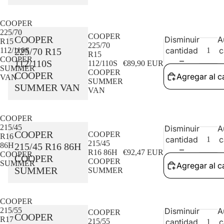
COOPER
225/70
COOPER
COOPER
Disminuir
A
R15
225/70
cantidad
c
225/70 R15
112/110S
R15
COOPER
112/110S
112/110S
€89,90 EUR
SUMMER
COOPER
COOPER
Agregar al ca
VAN
SUMMER
SUMMER VAN
VAN
COOPER
215/45
Disminuir
A
COOPER
COOPER
R16
cantidad
c
215/45
215/45 R16 86H
86H
R16 86H
€92,47 EUR
COOPER
COOPER
COOPER
SUMMER
Agregar al ca
SUMMER
SUMMER
Política de reembolso
COOPER
215/55
Política de privacidad
Disminuir
A
COOPER
COOPER
R17
215/55
cantidad
c
Términos del servicio