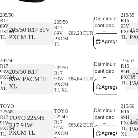
205/50
215/55
Disminuir
Aume
R17
R16
205/50
cantidad
cant
89V
93V
R17
205/50 R17 89V
21
PXCM
PXCM
89V
€82,28 EUR
PXCM TL
PX
TL
TL
PXCM
Agregar al carri
TL
205/50
195/55
Disminuir
Aume
R17
R15
205/50
cantidad
cant
205/50 R17
93W
85H
R17
19
PXCM
PXCM
93W PXCM TL
93W
€84,84 EUR
PX
TL
TL
PXCM
XL
Agregar al carri
XL
TL XL
TOYO
215/60
Disminuir
Aume
TOYO
225/45
R16
225/45
cantidad
cant
TOYO 225/45
R17
99H
21
R17
91W
PXCMS
R17 91W
€65,02 EUR
91W
PX
PXCM
TL
PXCM TL
Agregar al carri
PXCM
TL
XL