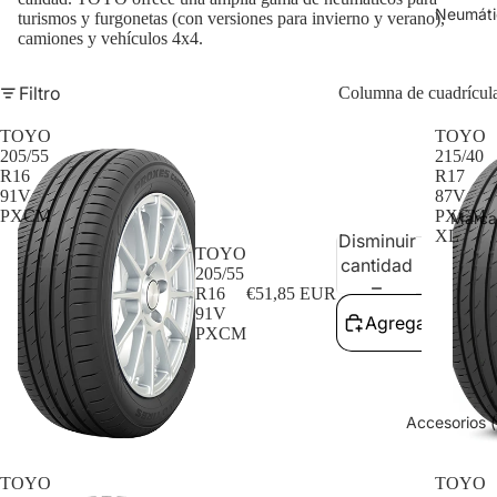
Neumáti
turismos y furgonetas (con versiones para invierno y verano),
camiones y vehículos 4x4.
Filtro
Columna de cuadrícul
TOYO
TOYO
205/55
215/40
R16
R17
91V
87V
PXCM
PXCM
Marca
XL
Disminuir
Aume
TOYO
cantidad
cant
205/55
R16
€51,85 EUR
91V
Agregar al carri
PXCM
Accesorios (
TOYO
TOYO