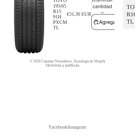
TOYO
195/65
cantidad
cant
TO
R15
Política de reembolso
R1
€51,30 EUR
91H
TL
Política de privacidad
Agregar al carri
PXCM
TL
Términos del servicio
Política de envío
Información de contacto
Aviso legal
© 2026
Canarias Neumáticos
,
Tecnología de Shopify
Términos y políticas
Facebook
Instagram