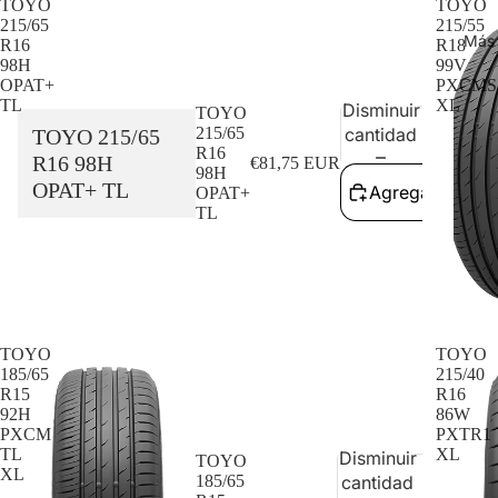
TOYO
TOYO
215/65
215/55
Más
R16
R18
98H
99V
OPAT+
PXCMS
TL
XL
Disminuir
Aum
TOYO
215/65
cantidad
can
TOYO 215/65
R16
R16 98H
€81,75 EUR
98H
OPAT+ TL
Agregar al carr
OPAT+
TL
Agota
TOYO
TOYO
185/65
215/40
R15
R16
92H
86W
PXCM
PXTR1
TL
XL
Disminuir
Aume
TOYO
XL
185/65
cantidad
cant