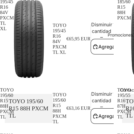
195/45
185/60
R16
R15
84V
88H
PXCM
PXCM
TL
Disminuir
Aume
TOYO
XL
195/45
cantidad
cant
Promociones 
R16
€65,95 EUR
84V
Agregar al carri
PXCM
TL XL
Agota
Contac
TOYO
TOYO
Disminuir
Aume
TOYO
195/60
195/55
195/60
cantidad
cant
TOYO 195/60
TO
R15
R16
R15
88H
87H
R15 88H PXCM
R1
€63,16 EUR
88H
PXCM
PXCM
TL
TL
Agregar al carri
PXCM
TL
TL
TL