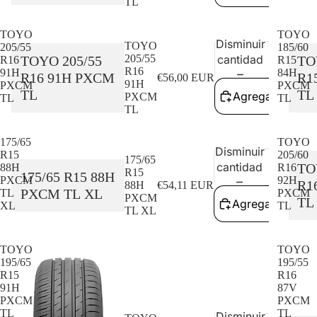
TL
TOYO
TOYO
Disminuir
Aume
TOYO
205/55
185/60
205/55
cantidad
cant
TOYO 205/55
TO
R16
R15
R16
91H
84H
R16 91H PXCM
R1
€56,00 EUR
91H
PXCM
PXCM
TL
TL
Agregar al carri
PXCM
TL
TL
TL
175/65
TOYO
Disminuir
Aume
R15
205/60
175/65
cantidad
cant
TO
88H
R16
R15
175/65 R15 88H
PXCM
92H
R1
88H
€54,11 EUR
PXCM TL XL
TL
PXCM
PXCM
TL
Agregar al carri
XL
TL
TL XL
TOYO
TOYO
195/65
195/55
R15
R16
91H
87V
PXCM
PXCM
TL
TL
Disminuir
Aume