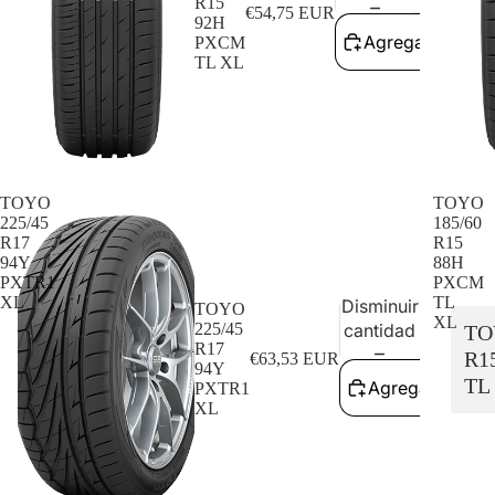
R15
€54,75 EUR
92H
Agregar al carri
PXCM
TL XL
TOYO
TOYO
225/45
185/60
R17
R15
94Y
88H
PXTR1
PXCM
XL
TL
Disminuir
Aum
TOYO
XL
225/45
cantidad
can
TO
R17
R1
€63,53 EUR
94Y
TL
Agregar al carr
PXTR1
XL